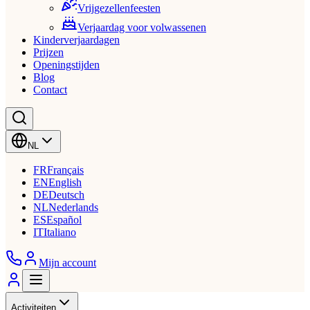
Vrijgezellenfeesten
Verjaardag voor volwassenen
Kinderverjaardagen
Prijzen
Openingstijden
Blog
Contact
NL
FR
Français
EN
English
DE
Deutsch
NL
Nederlands
ES
Español
IT
Italiano
Mijn account
Activiteiten