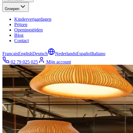
Groepen
Kinderverjaardagen
Prijzen
Openingstijden
Blog
Contact
Français
English
Deutsch
Nederlands
Español
Italiano
02 79 025 025
Mijn account