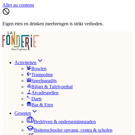
Aller au contenu
Eigen eten en drinken meebrengen is strikt verboden.
Activiteiten
Bowlen
Trampoline
Speelparadijs
Biljart & Tafelvoetbal
Arcadespellen
Darts
Bar & Eten
Groepen
Bedrijven & ondernemingsraden
Buitenschoolse opvang, centra & scholen