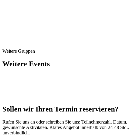
Betriebsrats-Tickets zu Vorzugspreisen
Angebot innerhalb von 48 Std.
Lokaler Partner in Pont-Audemer
Reservierung & Angebot
Weitere Gruppen
02 79 023 032
Weitere Events
Sollen wir Ihren Termin reservieren?
Rufen Sie uns an oder schreiben Sie uns: Teilnehmerzahl, Datum,
gewünschte Aktivitäten. Klares Angebot innerhalb von 24-48 Std.,
unverbindlich.