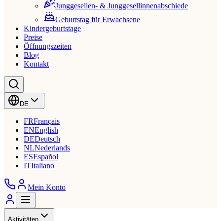
Junggesellen- & Junggesellinnenabschiede
Geburtstag für Erwachsene
Kindergeburtstage
Preise
Öffnungszeiten
Blog
Kontakt
DE
FR
Français
EN
English
DE
Deutsch
NL
Nederlands
ES
Español
IT
Italiano
Mein Konto
Aktivitäten