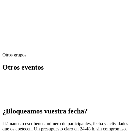
Entradas de comité de empresa a precio preferente
Presupuesto en 48 h
Aliado local en Pont-Audemer
Reservas y presupuestos
Otros grupos
02 79 023 032
Otros eventos
¿Bloqueamos vuestra fecha?
Llámanos o escríbenos: número de participantes, fecha y actividades
que os apetecen. Un presupuesto claro en 24-48 h, sin compromiso.