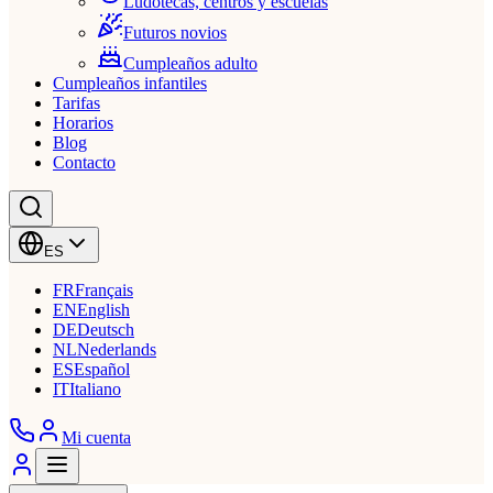
Ludotecas, centros y escuelas
Futuros novios
Cumpleaños adulto
Cumpleaños infantiles
Tarifas
Horarios
Blog
Contacto
ES
FR
Français
EN
English
DE
Deutsch
NL
Nederlands
ES
Español
IT
Italiano
Mi cuenta