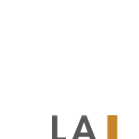
100
€
vous déposez
140
€
crédités