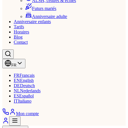
ALSH, centres & écoles
Futurs mariés
Anniversaire adulte
Anniversaire enfants
Tarifs
Horaires
Blog
Contact
FR
FR
Français
EN
English
DE
Deutsch
NL
Nederlands
ES
Español
IT
Italiano
Mon compte