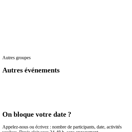
Menu groupe & planches à partager
Buffet (selon demande)
Gâteau d'anniversaire sur réservation
Privatisation d'espace possible
Réservation & devis
Autres groupes
02 79 023 032
Autres événements
On bloque votre date ?
Appelez-nous ou écrivez : nombre de participants, date, activités