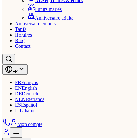
ALSH, centres & écoles
Futurs mariés
Anniversaire adulte
Anniversaire enfants
Tarifs
Horaires
Blog
Contact
FR
FR
Français
EN
English
DE
Deutsch
NL
Nederlands
ES
Español
IT
Italiano
Mon compte