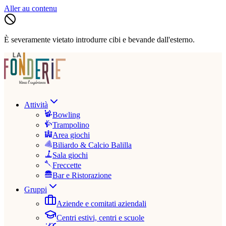
Aller au contenu
È severamente vietato introdurre cibi e bevande dall'esterno.
Attività
Bowling
Trampolino
Area giochi
Biliardo & Calcio Balilla
Sala giochi
Freccette
Bar e Ristorazione
Gruppi
Aziende e comitati aziendali
Centri estivi, centri e scuole