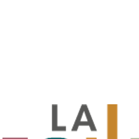
ricarichi
140
€
accreditati