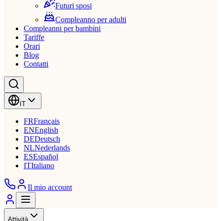
Futuri sposi
Compleanno per adulti
Compleanni per bambini
Tariffe
Orari
Blog
Contatti
IT
FR
Français
EN
English
DE
Deutsch
NL
Nederlands
ES
Español
IT
Italiano
Il mio account
Attività