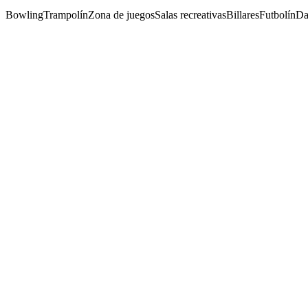
Bowling
Trampolín
Zona de juegos
Salas recreativas
Billares
Futbolín
Da