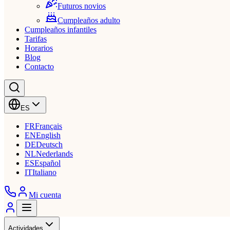
Futuros novios
Cumpleaños adulto
Cumpleaños infantiles
Tarifas
Horarios
Blog
Contacto
ES
FR
Français
EN
English
DE
Deutsch
NL
Nederlands
ES
Español
IT
Italiano
Mi cuenta
Actividades