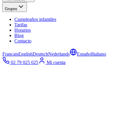
Grupos
Cumpleaños infantiles
Tarifas
Horarios
Blog
Contacto
Français
English
Deutsch
Nederlands
Español
Italiano
02 79 025 025
Mi cuenta