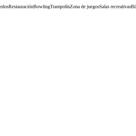
rdos
Restauración
Bowling
Trampolín
Zona de juegos
Salas recreativas
Bi