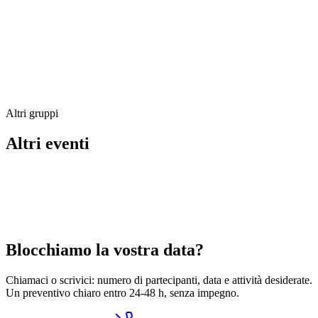
Menu gruppo e taglieri da condividere
Buffet (su richiesta)
Torta di compleanno su prenotazione
Privatizzazione dello spazio disponibile
Prenotazioni e preventivi
Altri gruppi
02 79 023 032
Altri eventi
Blocchiamo la vostra data?
Chiamaci o scrivici: numero di partecipanti, data e attività desiderate.
Un preventivo chiaro entro 24-48 h, senza impegno.