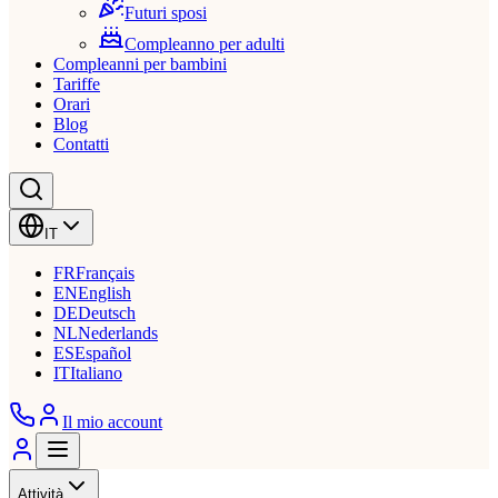
Futuri sposi
Compleanno per adulti
Compleanni per bambini
Tariffe
Orari
Blog
Contatti
IT
FR
Français
EN
English
DE
Deutsch
NL
Nederlands
ES
Español
IT
Italiano
Il mio account
Attività