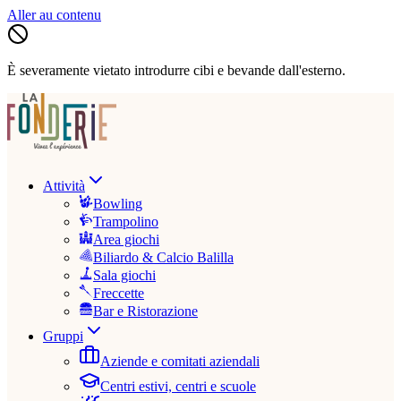
Aller au contenu
È severamente vietato introdurre cibi e bevande dall'esterno.
Attività
Bowling
Trampolino
Area giochi
Biliardo & Calcio Balilla
Sala giochi
Freccette
Bar e Ristorazione
Gruppi
Aziende e comitati aziendali
Centri estivi, centri e scuole