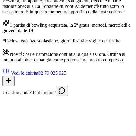
Bowling, trampolino, area giochi, sale giochi, freccette e bar e
ristorazione: alla La Fonderie di Pont-Audemer c'è tutto sotto lo
stesso tetto. E in questo momento, approfitta della nostra offerta:
1 partita di bowling acquistata, la 2ª gratis: martedì, mercoledì e
giovedì dalle 19.
*Escluse vacanze scolastiche, giorni festivi e vigilie dei festivi.
Novità: bar e ristorazione continua, a qualsiasi ora. Ordina al
totem o al tablet e mangia come preferisci nel nostro complesso.
Vedi le attività
02 79 025 025
Una domanda? Parliamone!