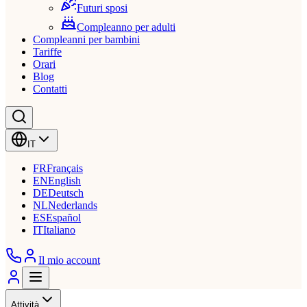
Futuri sposi
Compleanno per adulti
Compleanni per bambini
Tariffe
Orari
Blog
Contatti
IT
FR
Français
EN
English
DE
Deutsch
NL
Nederlands
ES
Español
IT
Italiano
Il mio account
Attività