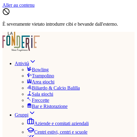
Aller au contenu
È severamente vietato introdurre cibi e bevande dall'esterno.
Attività
Bowling
Trampolino
Area giochi
Biliardo & Calcio Balilla
Sala giochi
Freccette
Bar e Ristorazione
Gruppi
Aziende e comitati aziendali
Centri estivi, centri e scuole